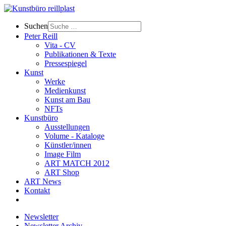
Suchen
Peter Reill
Vita - CV
Publikationen & Texte
Pressespiegel
Kunst
Werke
Medienkunst
Kunst am Bau
NFTs
Kunstbüro
Ausstellungen
Volume - Kataloge
Künstler/innen
Image Film
ART MATCH 2012
ART Shop
ART News
Kontakt
Newsletter
Newsletter Archiv