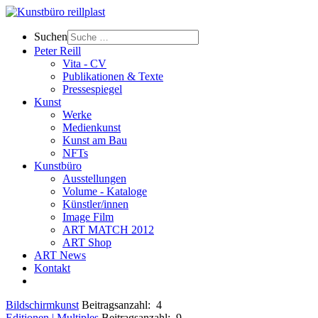
Suchen
Peter Reill
Vita - CV
Publikationen & Texte
Pressespiegel
Kunst
Werke
Medienkunst
Kunst am Bau
NFTs
Kunstbüro
Ausstellungen
Volume - Kataloge
Künstler/innen
Image Film
ART MATCH 2012
ART Shop
ART News
Kontakt
Bildschirmkunst
Beitragsanzahl: 4
Editionen | Multiples
Beitragsanzahl: 9