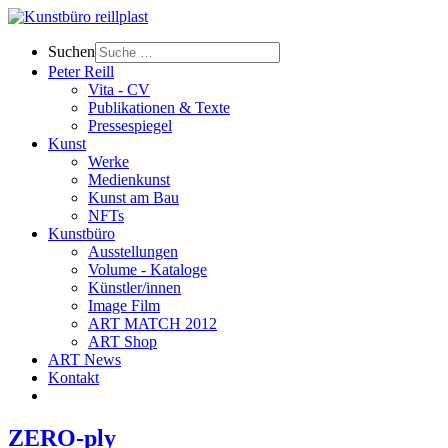
Suchen
Peter Reill
Vita - CV
Publikationen & Texte
Pressespiegel
Kunst
Werke
Medienkunst
Kunst am Bau
NFTs
Kunstbüro
Ausstellungen
Volume - Kataloge
Künstler/innen
Image Film
ART MATCH 2012
ART Shop
ART News
Kontakt
ZERO-ply