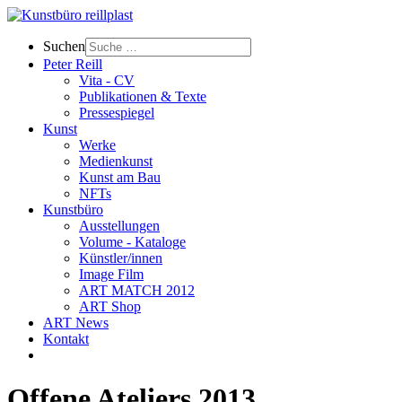
Suchen
Peter Reill
Vita - CV
Publikationen & Texte
Pressespiegel
Kunst
Werke
Medienkunst
Kunst am Bau
NFTs
Kunstbüro
Ausstellungen
Volume - Kataloge
Künstler/innen
Image Film
ART MATCH 2012
ART Shop
ART News
Kontakt
Offene Ateliers 2013