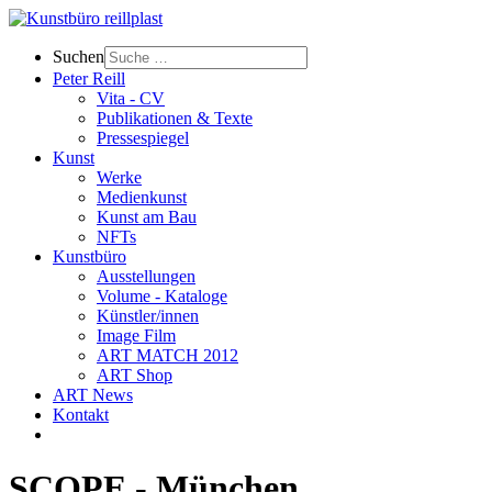
Suchen
Peter Reill
Vita - CV
Publikationen & Texte
Pressespiegel
Kunst
Werke
Medienkunst
Kunst am Bau
NFTs
Kunstbüro
Ausstellungen
Volume - Kataloge
Künstler/innen
Image Film
ART MATCH 2012
ART Shop
ART News
Kontakt
SCOPE - München