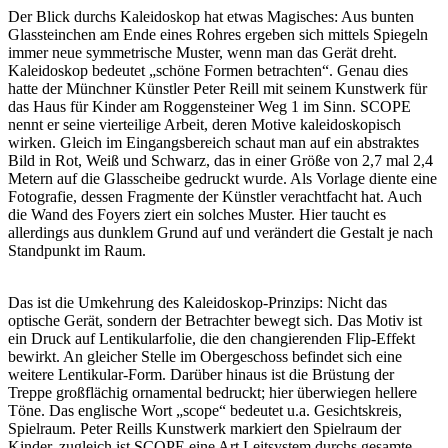
Der Blick durchs Kaleidoskop hat etwas Magisches: Aus bunten
Glassteinchen am Ende eines Rohres ergeben sich mittels Spiegeln
immer neue symmetrische Muster, wenn man das Gerät dreht.
Kaleidoskop bedeutet „schöne Formen betrachten“. Genau dies
hatte der Münchner Künstler Peter Reill mit seinem Kunstwerk für
das Haus für Kinder am Roggensteiner Weg 1 im Sinn. SCOPE
nennt er seine vierteilige Arbeit, deren Motive kaleidoskopisch
wirken. Gleich im Eingangsbereich schaut man auf ein abstraktes
Bild in Rot, Weiß und Schwarz, das in einer Größe von 2,7 mal 2,4
Metern auf die Glasscheibe gedruckt wurde. Als Vorlage diente eine
Fotografie, dessen Fragmente der Künstler verachtfacht hat. Auch
die Wand des Foyers ziert ein solches Muster. Hier taucht es
allerdings aus dunklem Grund auf und verändert die Gestalt je nach
Standpunkt im Raum.
Das ist die Umkehrung des Kaleidoskop-Prinzips: Nicht das
optische Gerät, sondern der Betrachter bewegt sich. Das Motiv ist
ein Druck auf Lentikularfolie, die den changierenden Flip-Effekt
bewirkt. An gleicher Stelle im Obergeschoss befindet sich eine
weitere Lentikular-Form. Darüber hinaus ist die Brüstung der
Treppe großflächig ornamental bedruckt; hier überwiegen hellere
Töne. Das englische Wort „scope“ bedeutet u.a. Gesichtskreis,
Spielraum. Peter Reills Kunstwerk markiert den Spielraum der
Kinder, zugleich ist SCOPE eine Art Leitsystem durchs gesamte